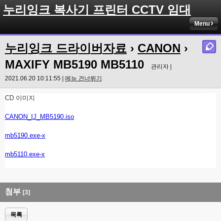
누리잉크 복사기 프린터 CCTV 임대
Menu
누리잉크 드라이버자료
›
CANON
›
MAXIFY MB5190 MB5110
관리자 |
2021.06.20 10:11:55 |
메뉴 건너뛰기
CD 이미지
CANON_IJ_MB5190.iso
mb5190.exe-x
mb5110.exe-x
첨부
[3]
목록