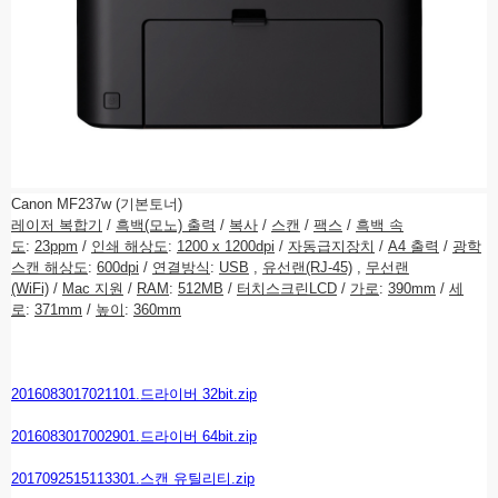
Canon MF237w (기본토너)
레이저 복합기
/
흑백(모노) 출력
/
복사
/
스캔
/
팩스
/
흑백 속
도
:
23ppm
/
인쇄 해상도
:
1200 x 1200dpi
/
자동급지장치
/
A4 출력
/
광학
스캔 해상도
:
600dpi
/
연결방식
:
USB
,
유선랜(RJ-45)
,
무선랜
(WiFi)
/
Mac 지원
/
RAM
:
512MB
/
터치스크린LCD
/
가로
:
390mm
/
세
로
:
371mm
/
높이
:
360mm
2016083017021101.드라이버 32bit.zip
2016083017002901.드라이버 64bit.zip
2017092515113301.스캔 유틸리티.zip