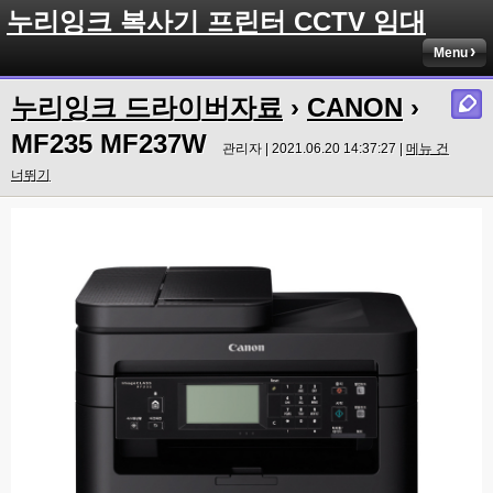
누리잉크 복사기 프린터 CCTV 임대
Menu
누리잉크 드라이버자료
›
CANON
›
MF235 MF237W
관리자 | 2021.06.20 14:37:27 |
메뉴 건
너뛰기