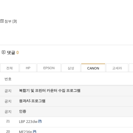
첨부 [
3
]
댓글
0
전체
HP
EPSON
삼성
교세라
CANON
번호
복합기 및 프린터 카운터 수집 프로그램
공지
원격AS 프로그램
공지
인증
공지
LBP 223dw
21
MF236n
20