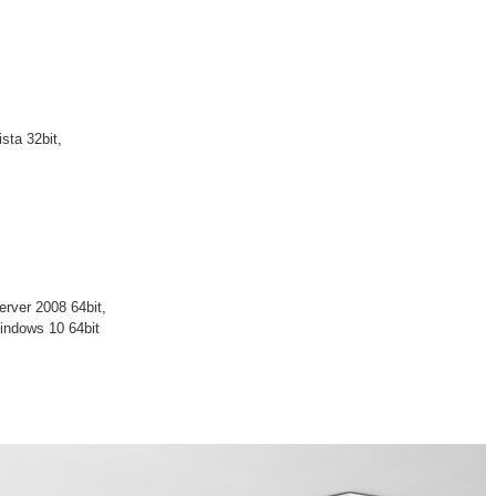
sta 32bit,
erver 2008 64bit,
indows 10 64bit