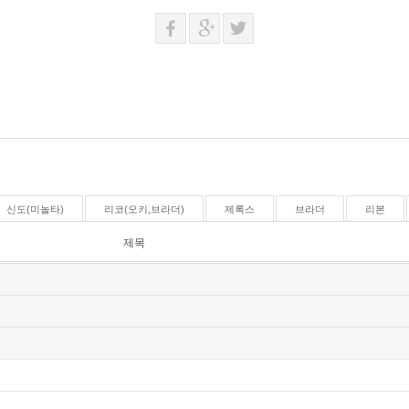
신도(미놀타)
리코(오키,브라더)
제록스
브라더
리본
제목