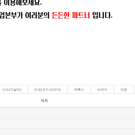
신도(미놀타)
리코(오키,브라더)
제록스
브라더
리본
제목