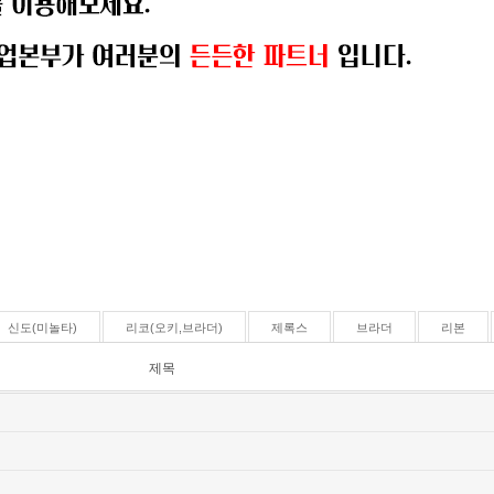
신도(미놀타)
리코(오키,브라더)
제록스
브라더
리본
제목