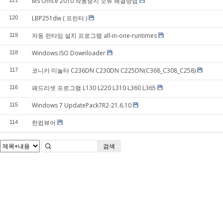
MS Office 2010 작동중지 오류 해결방법
121
LBP251dw ( 프린터 )
120
자동 런타임 설치 프로그램 all-in-one-runtimes
119
Windows ISO Downloader
118
코니카 미놀타 C236DN C230DN C225DN(C368_C308_C258)
117
패드리셋 프로그램 L130 L220 L310 L360 L365
116
Windows 7 UpdatePack7R2-21.6.10
115
한컴뷰어
114
검색