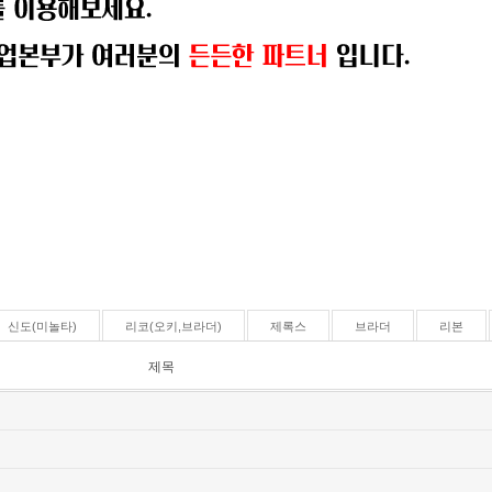
신도(미놀타)
리코(오키,브라더)
제록스
브라더
리본
제목